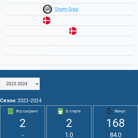
Sturm Graz
Текущий клуб
Гражданство
København
Место рождения
1 марта, 2003
Дата рождения
23
Возраст
176
Рост (см)
Сезон:
2023-2024
Игр сыграно
В старте
Минут
2
2
168
-
1.0
84.0