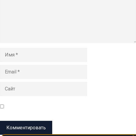
Имя
Email
Сайт
Сохранить моё имя, email и адрес сайта в этом браузере
для последующих моих комментариев.