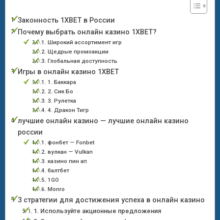
Table of Contents
Законность 1XBET в России
Почему выбрать онлайн казино 1XBET?
Широкий ассортимент игр
Щедрые промоакции
Глобальная доступность
Игры в онлайн казино 1XBET
1. Баккара
2. Сик Бо
3. Рулетка
4. Дракон Тигр
лучшие онлайн казино — лучшие онлайн казино
россии
фонбет — Fonbet
вулкан — Vulkan
казино пин ап
балтбет
1GO
Monro
3 стратегии для достижения успеха в онлайн казино
1. Используйте акционные предложения