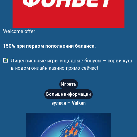
Welcome offer
150% при первом пополнении баланса.
Лицензионные игры и щедрые бонусы — сорви куш
в новом онлайн казино прямо сейчас!
Играть
Больше информации
вулкан — Vulkan