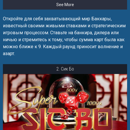
See More
Откройте для себя захватывающий мир Баккары,
известный своими живыми ставками и стратегическим
игровым процессом. Ставьте на банкира, дилера или
ничью и стремитесь к тому, чтобы сумма карт была как
можно ближе к 9. Каждый раунд приносит волнение и
азарт.
2. Сик Бо