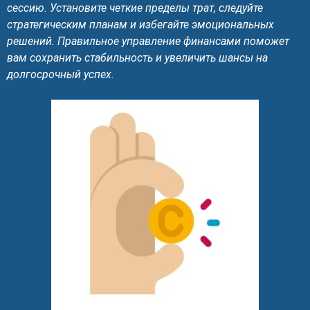
сессию. Установите четкие пределы трат, следуйте
стратегическим планам и избегайте эмоциональных
решений. Правильное управление финансами поможет
вам сохранить стабильность и увеличить шансы на
долгосрочный успех.