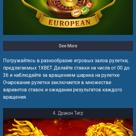
See More
Погружайтесь в разнообразие игровых залов рулетки,
предлагаемых 1XBET. Делайте ставки на числа от 00 до
36 и наблюдайте за вращением шарика на рулетке.
Очарование рулетки заключается в множестве
вариантов ставок и ожидании результатов каждого
вращения.
4. Дракон Тигр