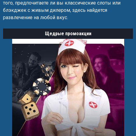
того, предпочитаете ли вы классические слоты или
блэкджек с живым дилером, здесь найдется
развлечение на любой вкус.
Щедрые промоакции