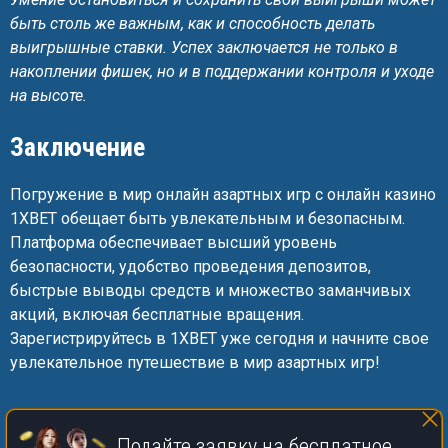
быть столь же важным, как и способность делать
выигрышные ставки. Успех заключается не только в
накоплении фишек, но и в поддержании контроля и уходе
на высоте.
Заключение
Погружение в мир онлайн азартных игр с онлайн казино
1XBET обещает быть увлекательным и безопасным.
Платформа обеспечивает высший уровень
безопасности, удобство проведения депозитов,
быстрые выводы средств и множество заманчивых
акций, включая бесплатные вращения.
Зарегистрируйтесь в 1XBET уже сегодня и начните свое
увлекательное путешествие в мир азартных игр!
Подайте заявку на бесплатное