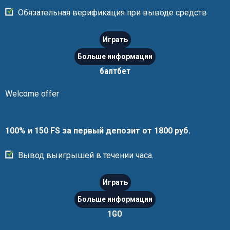
Обязательная верификация при выводе средств
Играть
Больше информации
балтбет
Welcome offer
100% и 150 FS за первый депозит от 1800 руб.
Вывод выигрышей в течении часа.
Играть
Больше информации
1GO