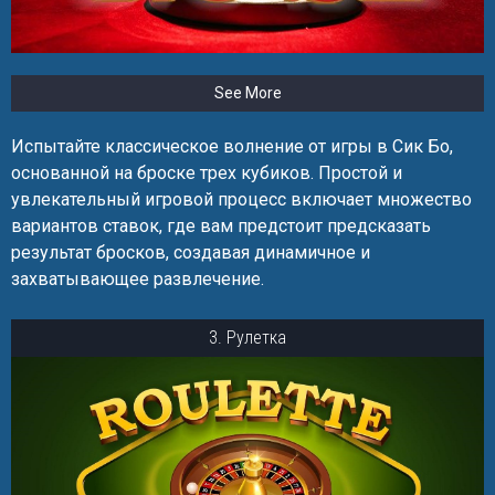
See More
Испытайте классическое волнение от игры в Сик Бо,
основанной на броске трех кубиков. Простой и
увлекательный игровой процесс включает множество
вариантов ставок, где вам предстоит предсказать
результат бросков, создавая динамичное и
захватывающее развлечение.
3. Рулетка