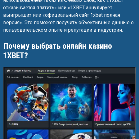
использованием таких ключевых слов, как «1XBET
отказывается платить» или «1XBET аннулирует
выигрыши» или «официальный сайт 1xbet полная
версия». Это поможет получить объективные данные о
пользовательском опыте и репутации в индустрии.
Почему выбрать онлайн казино
1XBET?