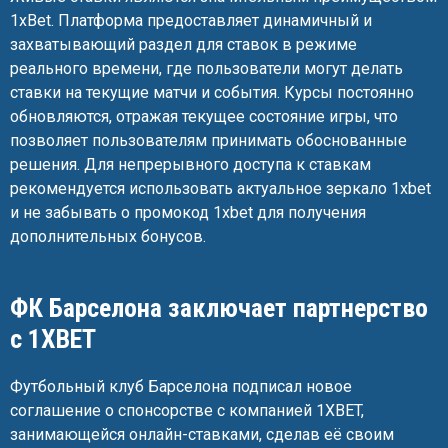
1xBet. Платформа предоставляет динамичный и
захватывающий раздел для ставок в режиме
реального времени, где пользователи могут делать
ставки на текущие матчи и события. Курсы постоянно
обновляются, отражая текущее состояние игры, что
позволяет пользователям принимать обоснованные
решения. Для непрерывного доступа к ставкам
рекомендуется использовать актуальное зеркало 1xbet
и не забывать о промокод 1xbet для получения
дополнительных бонусов.
ФК Барселона заключает партнерство
с 1XBET
Футбольный клуб Барселона подписал новое
соглашение о спонсорстве с компанией 1XBET,
занимающейся онлайн-ставками, сделав её своим