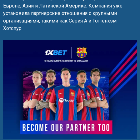
Европе, Азии и Латинской Америке. Компания уже
установила партнерские отношения с крупными
организациями, такими как Серия А и Тоттенхэм
Хотспур.