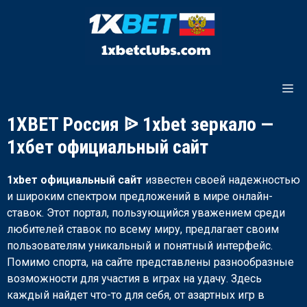
Перейти
к
содержимому
1XBET Россия ᐉ 1xbet зеркало —
1хбет официальный сайт
1хbет официальный сайт
известен своей надежностью
и широким спектром предложений в мире онлайн-
ставок. Этот портал, пользующийся уважением среди
любителей ставок по всему миру, предлагает своим
пользователям уникальный и понятный интерфейс.
Помимо спорта, на сайте представлены разнообразные
возможности для участия в играх на удачу. Здесь
каждый найдет что-то для себя, от азартных игр в