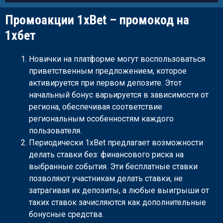
Промоакции 1xBet – промокод на
1хбет
Новички на платформе могут воспользоваться
приветственным предложением, которое
активируется при первом депозите. Этот
начальный бонус варьируется в зависимости от
региона, обеспечивая соответствие
региональным особенностям каждого
пользователя.
Периодически 1xBet предлагает возможности
делать ставки без: финансового риска на
выбранные события. Эти бесплатные ставки
позволяют участникам делать ставки, не
затрагивая их депозиты, а любые выигрыши от
таких ставок зачисляются как дополнительные
бонусные средства.