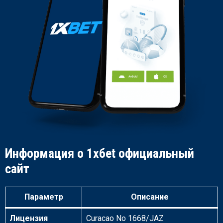
Информация о 1xбet официальный
сайт
Параметр
Описание
Лицензия
Curacao No 1668/JAZ