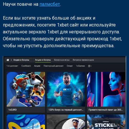
Научи повече на
палмсбет
.
Если вы хотите узнать больше об акциях и
предложениях, посетите 1xbet сайт или используйте
актуальное зеркало 1xbet для непрерывного доступа.
Обязательно проверьте действующий промокод 1xbet,
чтобы не упустить дополнительные преимущества.