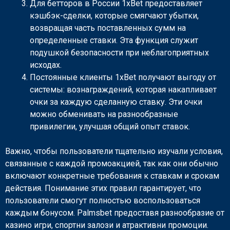
Для бетторов в России 1xBet предоставляет
кэшбэк-сделки, которые смягчают убытки,
возвращая часть поставленных сумм на
определенные ставки. Эта функция служит
подушкой безопасности при неблагоприятных
исходах.
Постоянные клиенты 1xBet получают выгоду от
системы: вознаграждений, которая накапливает
очки за каждую сделанную ставку. Эти очки
можно обменивать на разнообразные
привилегии, улучшая общий опыт ставок.
Важно, чтобы пользователи тщательно изучали условия,
связанные с каждой промоакцией, так как они обычно
включают конкретные требования к ставкам и срокам
действия. Понимание этих правил гарантирует, что
пользователи смогут полностью воспользоваться
каждым бонусом. Palmsbet предоставя разнообразие от
казино игри, спортни залози и атрактивни промоции.