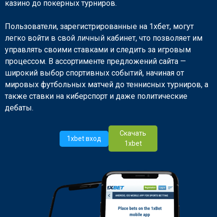
казино до покерных турниров.
Пользователи, зарегистрированные на 1хбет, могут
легко войти в свой личный кабинет, что позволяет им
управлять своими ставками и следить за игровым
процессом. В ассортименте предложений сайта —
широкий выбор спортивных событий, начиная от
мировых футбольных матчей до теннисных турниров, а
также ставки на киберспорт и даже политические
дебаты.
Cкачать
1xbet вход
1xbet