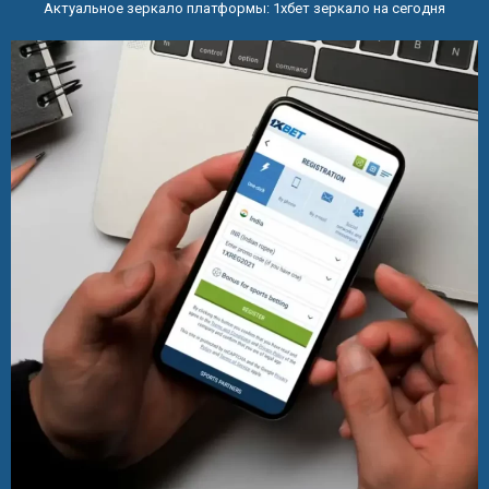
Актуальное зеркало платформы: 1хбет зеркало на сегодня