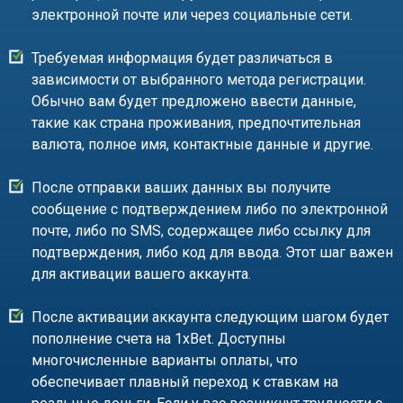
электронной почте или через социальные сети.
Требуемая информация будет различаться в
зависимости от выбранного метода регистрации.
Обычно вам будет предложено ввести данные,
такие как страна проживания, предпочтительная
валюта, полное имя, контактные данные и другие.
После отправки ваших данных вы получите
сообщение с подтверждением либо по электронной
почте, либо по SMS, содержащее либо ссылку для
подтверждения, либо код для ввода. Этот шаг важен
для активации вашего аккаунта.
После активации аккаунта следующим шагом будет
пополнение счета на 1xBet. Доступны
многочисленные варианты оплаты, что
обеспечивает плавный переход к ставкам на