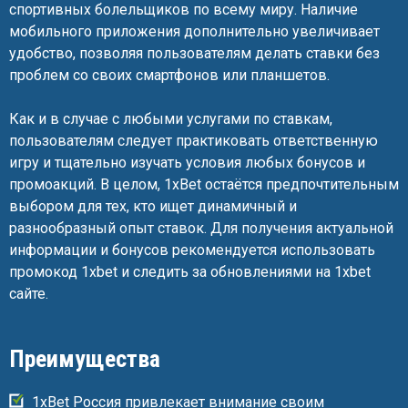
спортивных болельщиков по всему миру. Наличие
мобильного приложения дополнительно увеличивает
удобство, позволяя пользователям делать ставки без
проблем со своих смартфонов или планшетов.
Как и в случае с любыми услугами по ставкам,
пользователям следует практиковать ответственную
игру и тщательно изучать условия любых бонусов и
промоакций. В целом, 1xBet остаётся предпочтительным
выбором для тех, кто ищет динамичный и
разнообразный опыт ставок. Для получения актуальной
информации и бонусов рекомендуется использовать
промокод 1xbet и следить за обновлениями на 1xbet
сайте.
Преимущества
1xBet Россия привлекает внимание своим