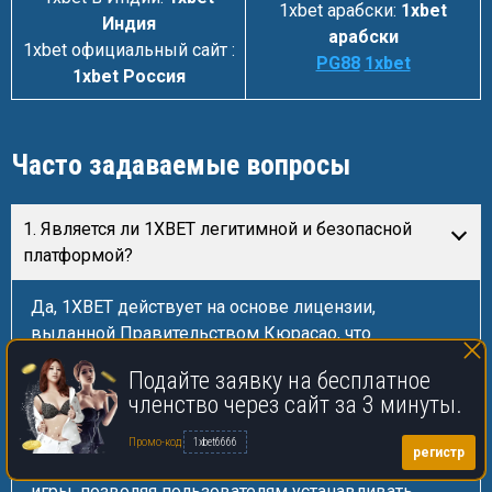
1xbet арабски:
1xbet
Индия
арабски
1xbet официальный сайт :
PG88
1xbet
1xbet Россия
Часто задаваемые вопросы
1. Является ли 1XBET легитимной и безопасной
платформой?
Да, 1XBET действует на основе лицензии,
выданной Правительством Кюрасао, что
позволяет ей легально предоставлять услуги
Подайте заявку на бесплатное
ставок в различных странах. Платформа
членство через сайт за 3 минуты.
использует SSL-шифрование для защиты данных
пользователей и транзакций. Кроме того, 1XBET
Промо-код
1xbet6666
регистр
внедрила меры для поддержки ответственной
игры, позволяя пользователям устанавливать