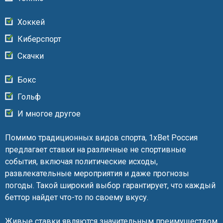
Хоккей
Киберспорт
Скачки
Бокс
Гольф
И многое другое
Помимо традиционных видов спорта, 1xBet Россия
предлагает ставки на различные не спортивные
события, включая политические исходы,
развлекательные мероприятия и даже прогнозы
погоды. Такой широкий выбор гарантирует, что каждый
беттор найдет что-то по своему вкусу.
Живые ставки являются значительным преимуществом