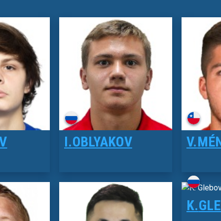
V
I.
OBLYAKOV
V.
MÉ
K.
GL