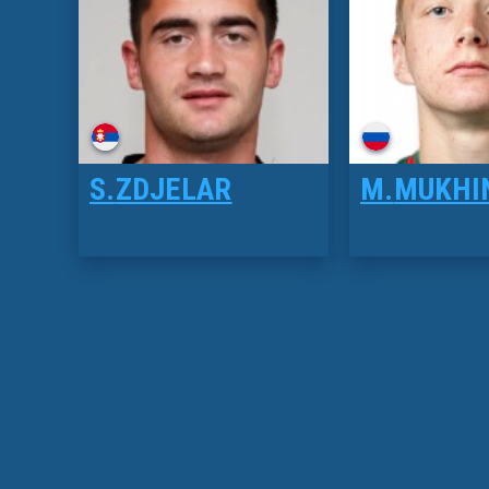
S.
ZDJELAR
M.
MUKHI