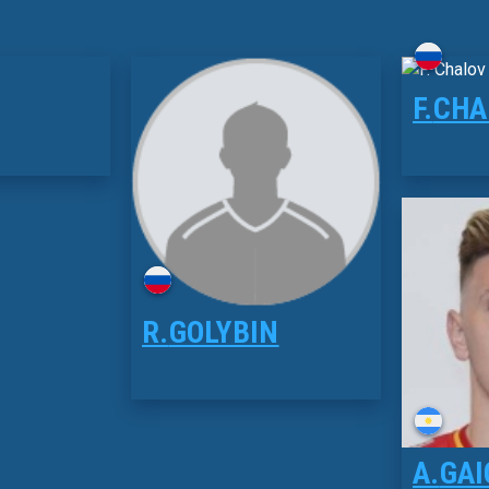
F.
CHA
R.
GOLYBIN
A.
GAI