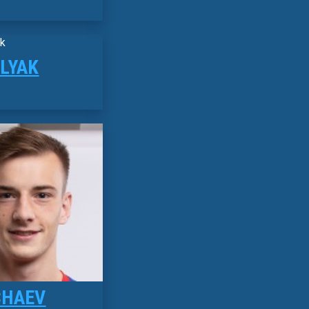
SLYAK
CHAEV