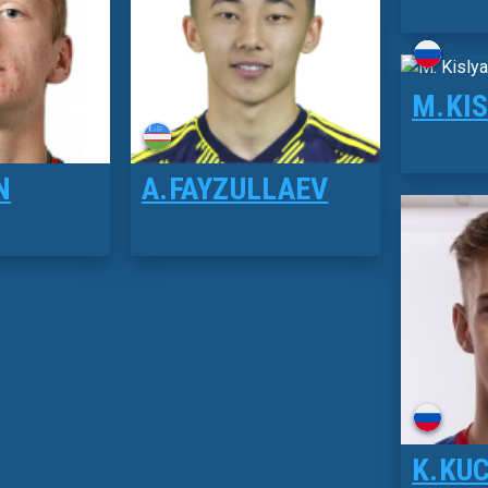
M.
KI
N
A.
FAYZULLAEV
K.
KU