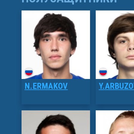
N.
ERMAKOV
Y.
ARBUZO