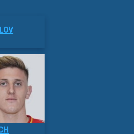
LOV
CH