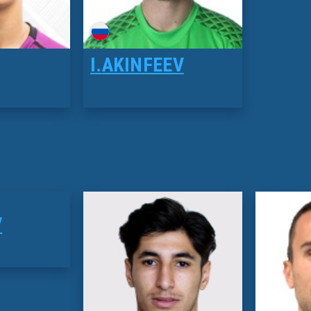
I.
AKINFEEV
V