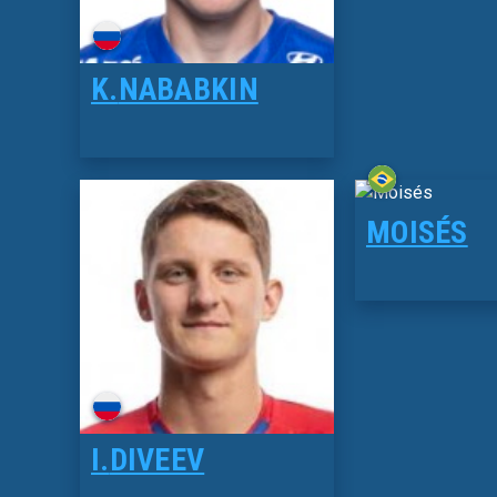
K.
NABABKIN
MOISÉS
I.
DIVEEV