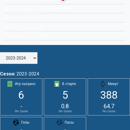
5 ноября, 1998
Дата рождения
27
Возраст
84
Вес (кг)
187
Рост (см)
Сезон:
2023-2024
Игр сыграно
В старте
Минут
6
5
388
-
0.8
64.7
Per Game
Per Game
Per Game
Голы
Пасы