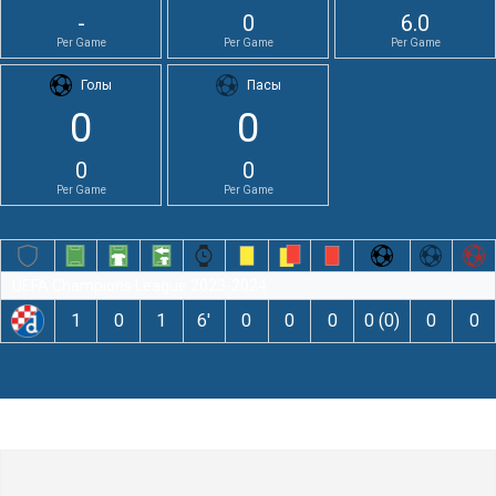
-
0
6.0
Per Game
Per Game
Per Game
Голы
Пасы
0
0
0
0
Per Game
Per Game
UEFA Champions League 2023-2024
1
0
1
6′
0
0
0
0 (0)
0
0
Оставьте комментарий
Комментарий