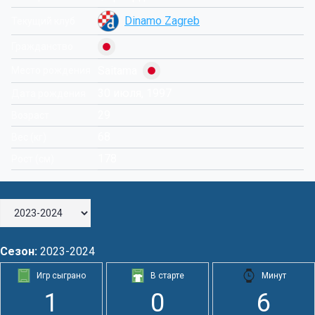
Dinamo Zagreb
Текущий клуб
Гражданство
Saitama
Место рождения
30 июля, 1997
Дата рождения
29
Возраст
68
Вес (кг)
178
Рост (см)
Сезон:
2023-2024
Игр сыграно
В старте
Минут
1
0
6