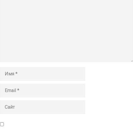
Комментарий
Имя
Email
Сайт
Сохранить моё имя, email и адрес сайта в этом браузере
для последующих моих комментариев.