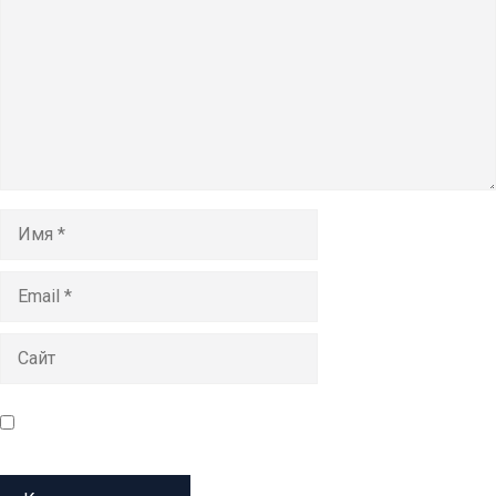
Имя
Email
Сайт
Сохранить моё имя, email и адрес сайта в этом браузере
для последующих моих комментариев.