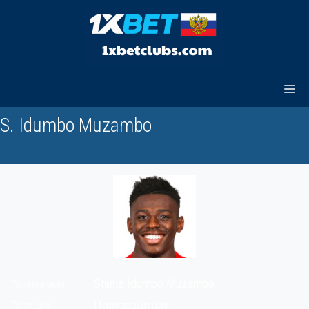
Перейти
к
содержимому
S. Idumbo Muzambo
Stanis Idumbo Muzambo
Полное имя
Полузащитник
Позиция