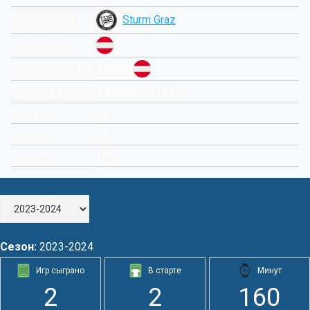
Sturm Graz
Текущий клуб
Гражданство
Villach
Место рождения
3 февраля, 1991
Дата рождения
35
Возраст
73
Вес (кг)
180
Рост (см)
Сезон:
2023-2024
Игр сыграно
В старте
Минут
2
2
160