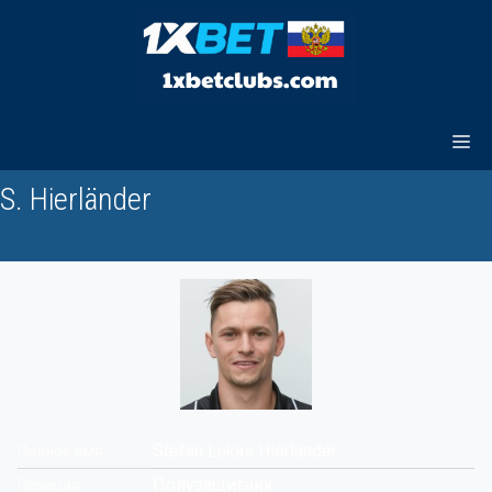
Перейти
к
содержимому
S. Hierländer
Stefan Lukas Hierländer
Полное имя
Полузащитник
Позиция