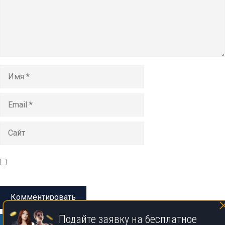
Имя
Email
Сайт
Сохранить моё имя, email и адрес сайта в этом браузере
для последующих моих комментариев.
Подайте заявку на бесплатное