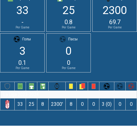
33
25
2300
-
0.8
69.7
Per Game
Per Game
Per Game
Голы
Пасы
3
0
0.1
0
Per Game
Per Game
La Liga 2023-2024
33
25
8
2300′
8
0
0
3 (0)
0
0
Оставьте комментарий