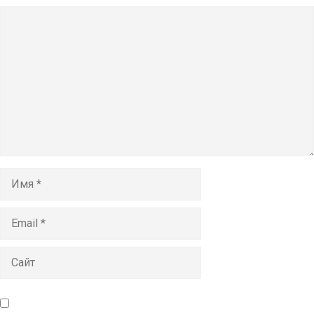
Комментарий
Имя
Email
Сайт
Сохранить моё имя, email и адрес сайта в этом браузере
для последующих моих комментариев.