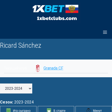
Перейти
к
содержимому
Ricard Sánchez
Granada CF
Текущий клуб
Сезон:
2023-2024
Игр сыграно
В старте
Минут