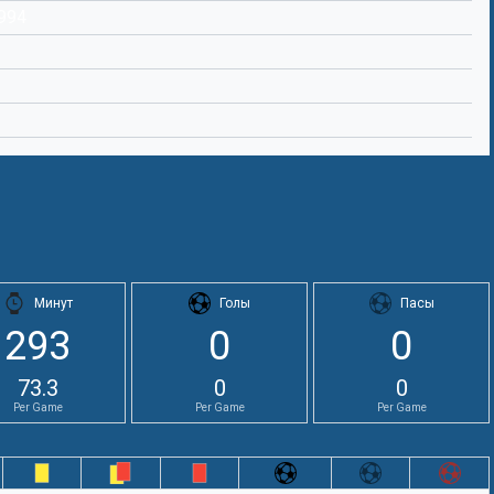
1994
Минут
Голы
Пасы
293
0
0
73.3
0
0
Per Game
Per Game
Per Game