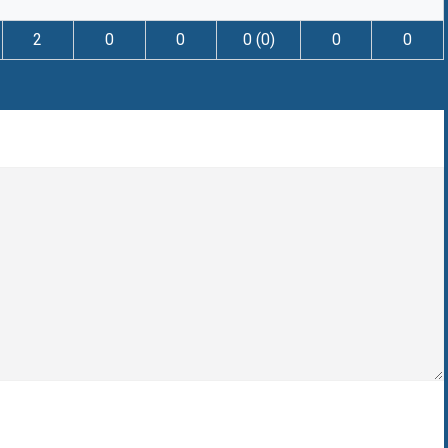
2
0
0
0 (0)
0
0