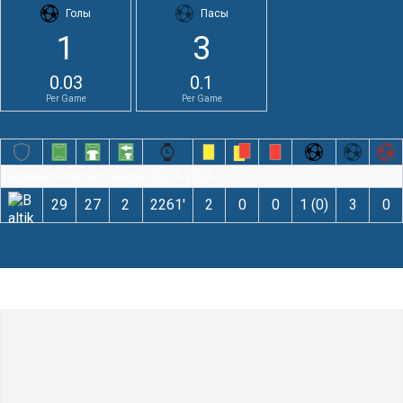
Голы
Пасы
1
3
0.03
0.1
Per Game
Per Game
Russian Premier League 2023-2024
29
27
2
2261′
2
0
0
1 (0)
3
0
Оставьте комментарий
Комментарий