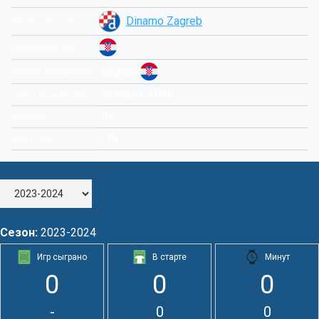
Dinamo Zagreb
Текущий клуб
Гражданство
Zagreb
Место рождения
23 июля, 1996
Дата рождения
30
Возраст
179
Рост (см)
Сезон:
2023-2024
Игр сыграно
В старте
Минут
0
0
0
-
0
0