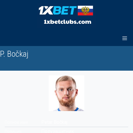
Перейти
к
содержимому
P. Bočkaj
Petar Bočkaj
Полное имя
Полузащитник
Позиция