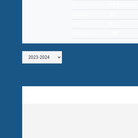
24 февраля,
Дата рождения
34
Возраст
81
Вес (кг)
188
Рост (см)
Оставьте комментарий
Комментарий