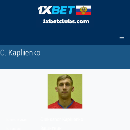
Перейти
к
содержимому
O. Kapliienko
Oleksandr Kapliienko
Полное имя
Защитник
Позиция