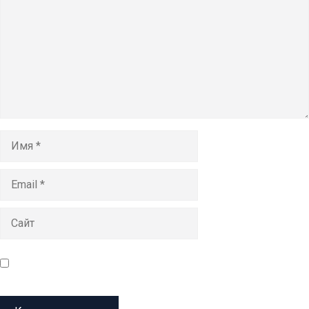
Имя
Email
Сайт
Сохранить моё имя, email и адрес сайта в этом браузере
для последующих моих комментариев.