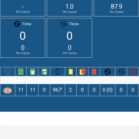
-
1.0
87.9
Per Game
Per Game
Per Game
Голы
Пасы
0
0
0
0
Per Game
Per Game
UEFA Champions League 2023-2024
11
11
0
967′
2
0
0
0 (0)
0
0
Оставьте комментарий
Комментарий