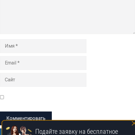
Имя
Email
Сайт
Сохранить моё имя, email и адрес сайта в этом браузере
для последующих моих комментариев.
Подайте заявку на бесплатное