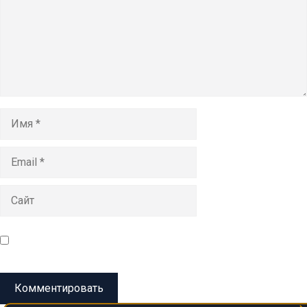
Имя
Email
Сайт
Сохранить моё имя, email и адрес сайта в этом браузере
для последующих моих комментариев.