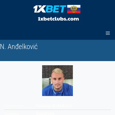
Перейти
к
содержимому
N. Anđelković
Nemanja Anđelković
Полное имя
Защитник
Позиция