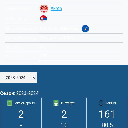
Akron
Текущий клуб
Гражданство
Kosovska Mitrovica
Место рождения
26 апреля, 1997
Дата рождения
29
Возраст
188
Рост (см)
Сезон:
2023-2024
Игр сыграно
В старте
Минут
2
2
161
-
1.0
80.5