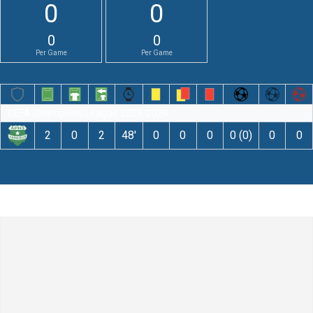
0
0
0
0
Per Game
Per Game
UEFA Champions League 2023-2024
2
0
2
48′
0
0
0
0 (0)
0
0
Оставьте комментарий
Комментарий