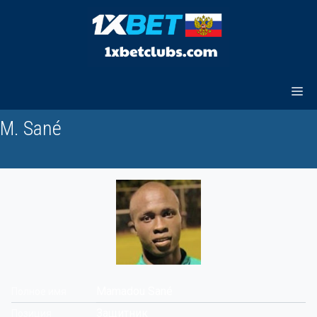
Перейти
к
содержимому
M. Sané
Mamadou Sané
Полное имя
Защитник
Позиция