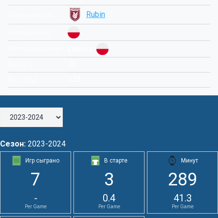
Rubin
Текущий клуб
Гражданство
Łowicz
Место рождения
75
Вес (кг)
173
Рост (см)
Сезон:
2023-2024
Игр сыграно
В старте
Минут
7
3
289
-
0.4
41.3
Per Game
Per Game
Per Game