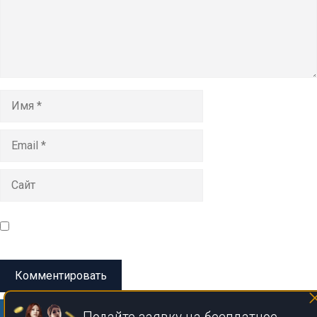
Имя
Email
Сайт
Сохранить моё имя, email и адрес сайта в этом браузере
для последующих моих комментариев.