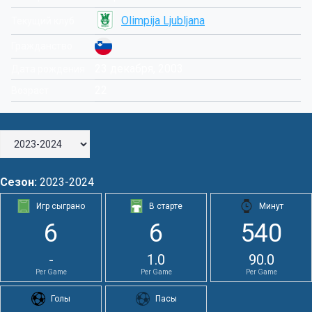
Olimpija Ljubljana
Текущий клуб
Гражданство
23 декабря, 2003
Дата рождения
22
Возраст
Сезон:
2023-2024
Игр сыграно
В старте
Минут
6
6
540
-
1.0
90.0
Per Game
Per Game
Per Game
Голы
Пасы