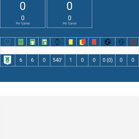
0
0
0
0
Per Game
Per Game
UEFA Champions League 2023-2024
6
6
0
540′
1
0
0
0 (0)
0
0
Оставьте комментарий
Комментарий