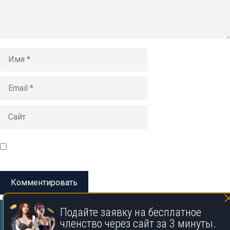
Имя
Email
Сайт
Сохранить моё имя, email и адрес сайта в этом браузере
для последующих моих комментариев.
Подайте заявку на бесплатное
членство через сайт за 3 минуты.