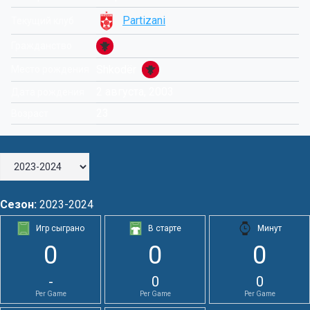
Partizani
Текущий клуб
Гражданство
Shkodër
Место рождения
2 августа, 2003
Дата рождения
23
Возраст
Сезон:
2023-2024
Игр сыграно
В старте
Минут
0
0
0
-
0
0
Per Game
Per Game
Per Game