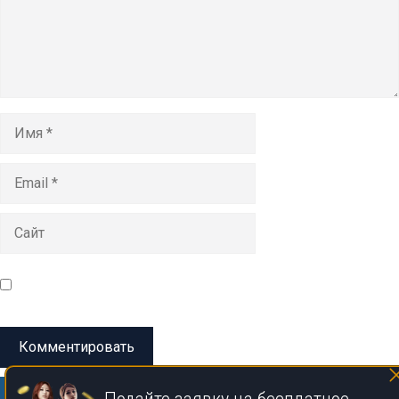
Имя
Email
Сайт
Сохранить моё имя, email и адрес сайта в этом браузере
для последующих моих комментариев.