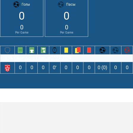
Голы
Пасы
0
0
0
0
Per Game
Per Game
UEFA Champions League 2023-2024
0
0
0
0′
0
0
0
0 (0)
0
0
Оставьте комментарий
Комментарий