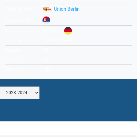
Union Berlin
Текущий клуб
Гражданство
München
Место рождения
7 июля, 1996
Дата рождения
30
Возраст
67
Вес (кг)
185
Рост (см)
Оставьте комментарий