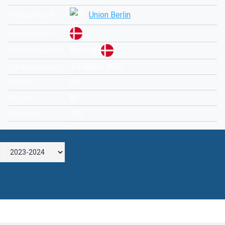
Union Berlin
Текущий клуб
Гражданство
Hjørring
Место рождения
3 января, 2001
Дата рождения
25
Возраст
81
Вес (кг)
190
Рост (см)
Оставьте комментарий