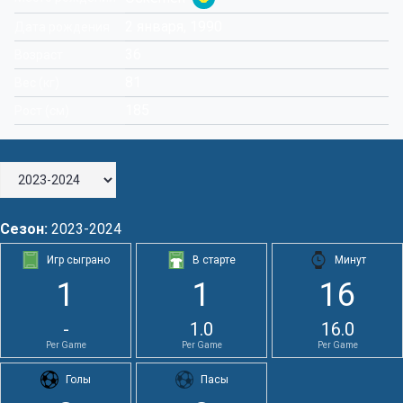
2 января, 1990
Дата рождения
36
Возраст
81
Вес (кг)
185
Рост (см)
Сезон:
2023-2024
Игр сыграно
В старте
Минут
1
1
16
-
1.0
16.0
Per Game
Per Game
Per Game
Голы
Пасы