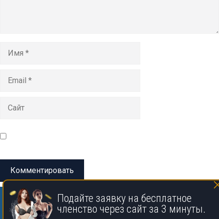
Имя
Email
Сайт
Сохранить моё имя, email и адрес сайта в этом браузере
для последующих моих комментариев.
Подайте заявку на бесплатное
членство через сайт за 3 минуты.