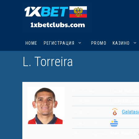
Перейти
к
содержимому
HOME
PЕГИСТРАЦИЯ
PROMO
KАЗИНО
L. Torreira
Lucas Sebast
Полное имя
Полузащитн
Позиция
Galatas
Текущий клуб
Гражданство
Fray Bentos
Место рождения