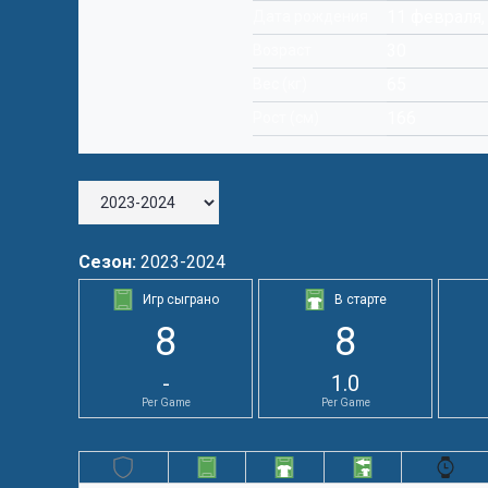
11 февраля,
Дата рождения
30
Возраст
65
Вес (кг)
166
Рост (см)
Сезон:
2023-2024
Игр сыграно
В старте
8
8
-
1.0
Per Game
Per Game