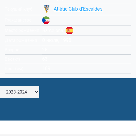
Atlètic Club d'Escaldes
Текущий клуб
Гражданство
Barcelona
Место рождения
8 июля, 1998
Дата рождения
28
Возраст
63
Вес (кг)
169
Рост (см)
Оставьте комментарий