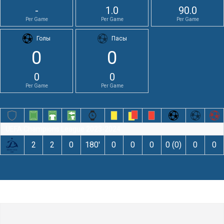
-
1.0
90.0
Per Game
Per Game
Per Game
Голы
Пасы
0
0
0
0
Per Game
Per Game
UEFA Champions League 2023-2024
2
2
0
180′
0
0
0
0 (0)
0
0
Оставьте комментарий
Комментарий