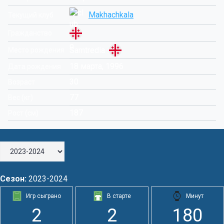
Makhachkala
Текущий клуб
Гражданство
Samtredia
Место рождения
18 марта, 1996
Дата рождения
30
Возраст
77
Вес (кг)
187
Рост (см)
Сезон:
2023-2024
Игр сыграно
В старте
Минут
2
2
180