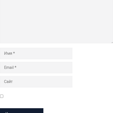
Имя
Email
Сайт
Сохранить моё имя, email и адрес сайта в этом браузере
для последующих моих комментариев.