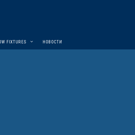
OW FIXTURES
НОВОСТИ