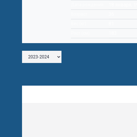
18 января, 
Дата рождения
36
Возраст
81
Вес (кг)
183
Рост (см)
Оставьте комментарий
Комментарий