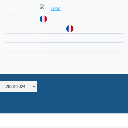
Lens
Текущий клуб
Гражданство
Saint-Brieuc
Место рождения
3 августа, 1997
Дата рождения
29
Возраст
73
Вес (кг)
182
Рост (см)
Оставьте комментарий