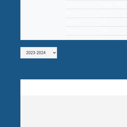
5 мая, 1999
Дата рождения
27
Возраст
67
Вес (кг)
171
Рост (см)
Оставьте комментарий
Комментарий