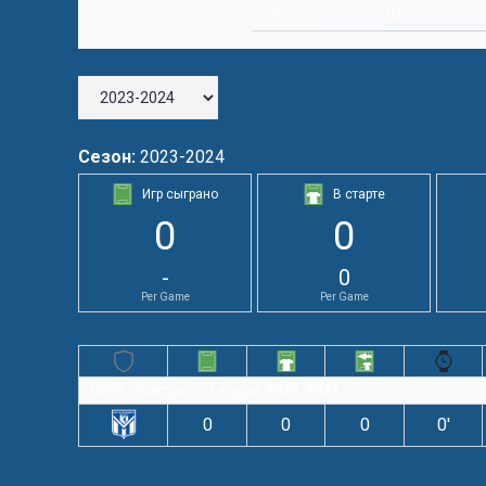
20
Возраст
Сезон:
2023-2024
Игр сыграно
В старте
0
0
-
0
Per Game
Per Game
UEFA Champions League 2023-2024
0
0
0
0′