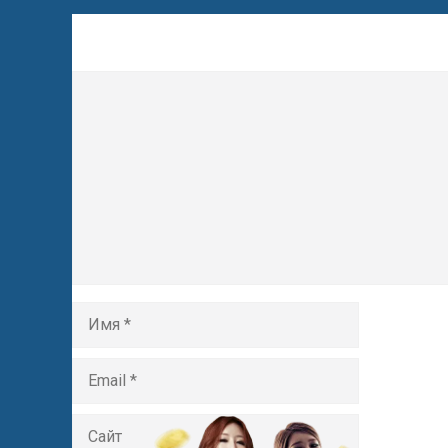
Оставьте комментарий
Комментарий
Имя
Email
Сайт