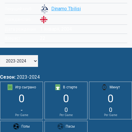
Dinamo Tbilisi
Текущий клуб
Гражданство
1 января, 2004
Дата рождения
22
Возраст
Сезон:
2023-2024
Игр сыграно
В старте
Минут
0
0
0
-
0
0
Per Game
Per Game
Per Game
Голы
Пасы