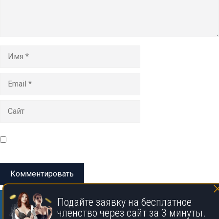
Имя
Email
Сайт
Сохранить моё имя, email и адрес сайта в этом браузере
для последующих моих комментариев.
Подайте заявку на бесплатное
членство через сайт за 3 минуты.