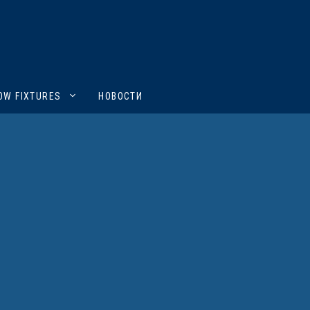
OW FIXTURES
НОВОСТИ