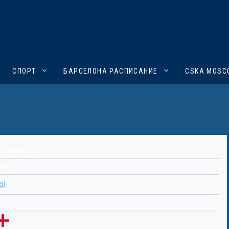
СПОРТ
БАРСЕЛОНА РАСПИСАНИЕ
CSKA MOSC
 Henderson
ик
ol