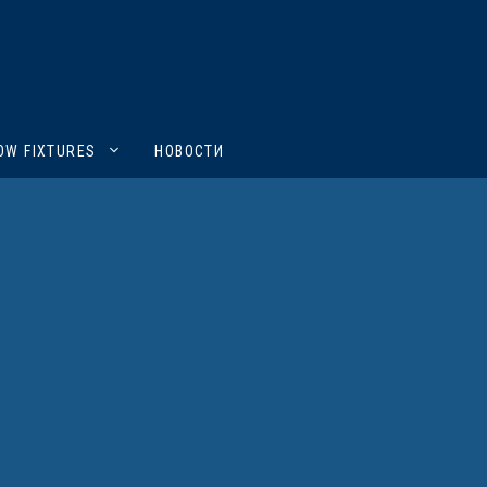
OW FIXTURES
НОВОСТИ