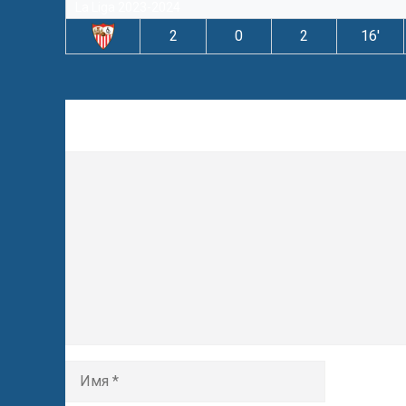
La Liga 2023-2024
2
0
2
16′
Оставьте комментарий
Комментарий
Имя