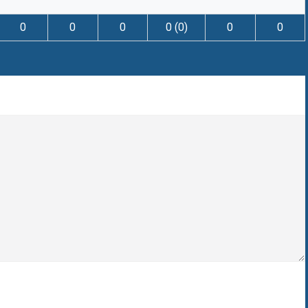
0
0
0
0 (0)
0
0