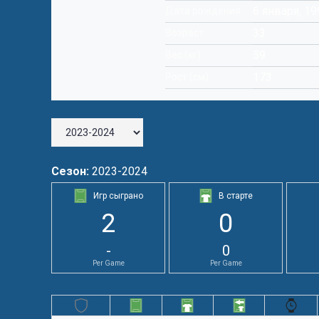
6 января, 19
Дата рождения
33
Возраст
59
Вес (кг)
173
Рост (см)
Сезон:
2023-2024
Игр сыграно
В старте
2
0
-
0
Per Game
Per Game