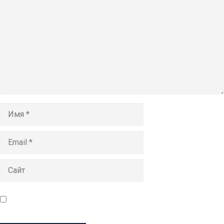
Имя
Email
Сайт
Сохранить моё имя, email и адрес сайта в этом браузере
для последующих моих комментариев.