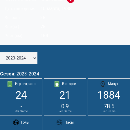
10 марта, 1988
Дата рождения
38
Возраст
78
Вес (кг)
184
Рост (см)
Сезон:
2023-2024
Игр сыграно
В старте
Минут
24
21
1884
-
0.9
78.5
Per Game
Per Game
Per Game
Голы
Пасы