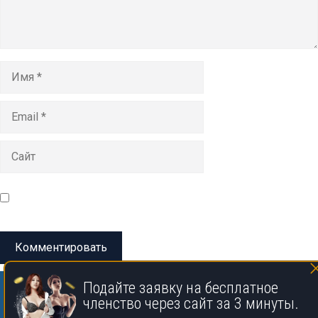
Имя
Email
Сайт
Сохранить моё имя, email и адрес сайта в этом браузере
для последующих моих комментариев.
Подайте заявку на бесплатное
членство через сайт за 3 минуты.