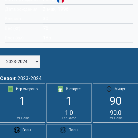
2 мая, 1996
Дата рождения
30
Возраст
76
Вес (кг)
185
Рост (см)
Сезон:
2023-2024
Игр сыграно
В старте
Минут
1
1
90
-
1.0
90.0
Per Game
Per Game
Per Game
Голы
Пасы