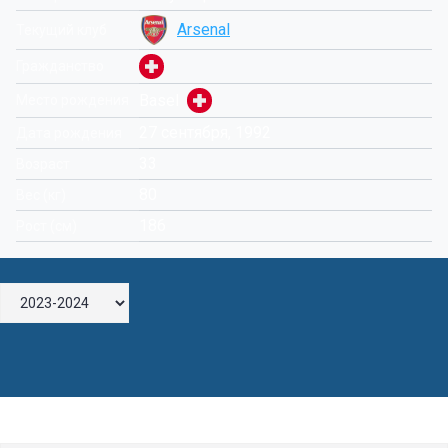
Arsenal
Текущий клуб
Гражданство
Basel
Место рождения
27 сентября, 1992
Дата рождения
33
Возраст
80
Вес (кг)
186
Рост (см)
Оставьте комментарий