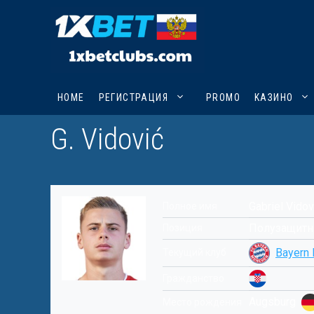
Перейти
к
содержимому
HOME
PЕГИСТРАЦИЯ
PROMO
KАЗИНО
G. Vidović
Gabriel Vidov
Полное имя
Полузащитн
Позиция
Bayern 
Текущий клуб
Гражданство
Augsburg
Место рождения