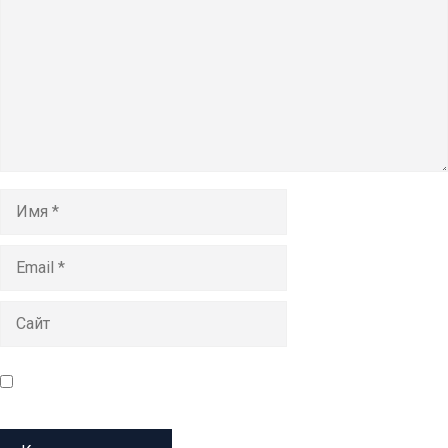
Имя
Email
Сайт
Сохранить моё имя, email и адрес сайта в этом браузере
для последующих моих комментариев.