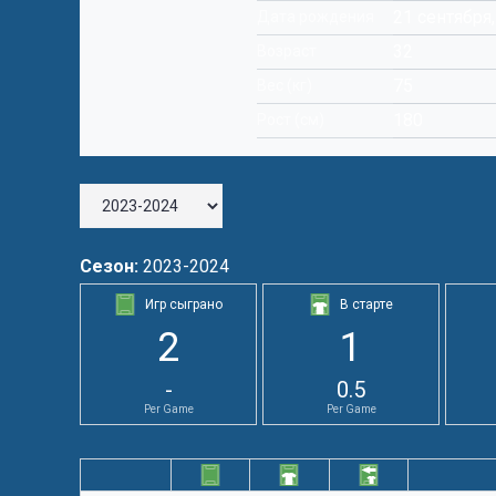
21 сентября
Дата рождения
32
Возраст
75
Вес (кг)
180
Рост (см)
Сезон:
2023-2024
Игр сыграно
В старте
2
1
-
0.5
Per Game
Per Game