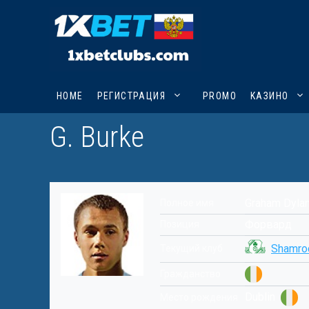
Перейти
к
содержимому
HOME
PЕГИСТРАЦИЯ
PROMO
KАЗИНО
G. Burke
Graham Dylan
Полное имя
Форвард
Позиция
Shamro
Текущий клуб
Гражданство
Dublin
Место рождения