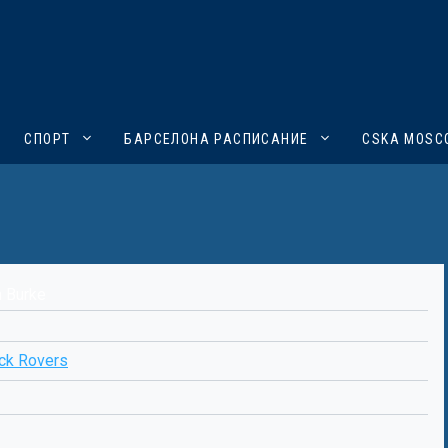
СПОРТ
БАРСЕЛОНА РАСПИСАНИЕ
CSKA MOSC
 Burke
ck Rovers