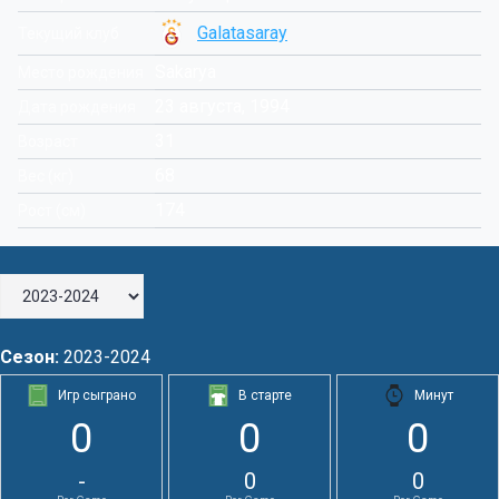
Galatasaray
Текущий клуб
Sakarya
Место рождения
23 августа, 1994
Дата рождения
31
Возраст
68
Вес (кг)
174
Рост (см)
Сезон:
2023-2024
Игр сыграно
В старте
Минут
0
0
0
-
0
0