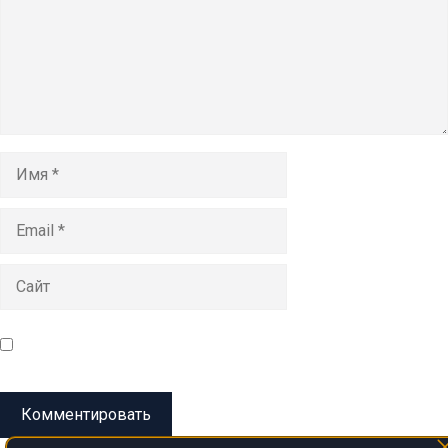
Имя
Email
Сайт
Сохранить моё имя, email и адрес сайта в этом браузере
для последующих моих комментариев.