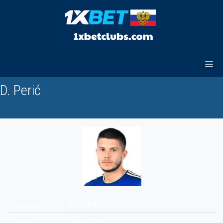
Перейти
к
содержимому
D. Perić
Dino Perić
Полное имя
Защитник
Позиция