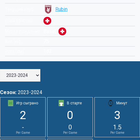
Rubin
Текущий клуб
Гражданство
Basel
Место рождения
75
Вес (кг)
182
Рост (см)
Сезон:
2023-2024
Игр сыграно
В старте
Минут
2
0
3
-
0
1.5
Per Game
Per Game
Per Game