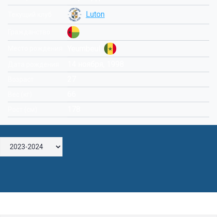
Luton
Текущий клуб
Гражданство
Yeumbeul
Место рождения
14 ноября, 1998
Дата рождения
27
Возраст
66
Вес (кг)
178
Рост (см)
Оставьте комментарий