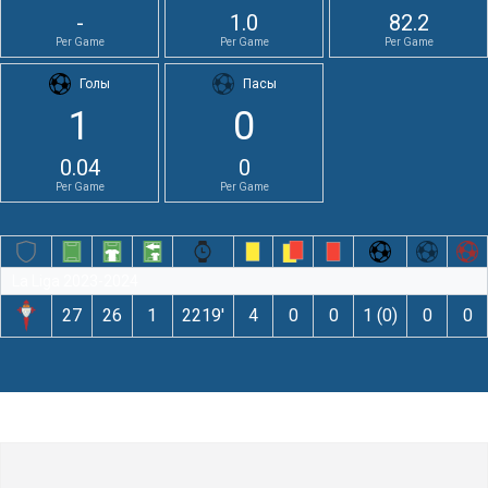
-
1.0
82.2
Per Game
Per Game
Per Game
Голы
Пасы
1
0
0.04
0
Per Game
Per Game
La Liga 2023-2024
27
26
1
2219′
4
0
0
1 (0)
0
0
Оставьте комментарий
Комментарий