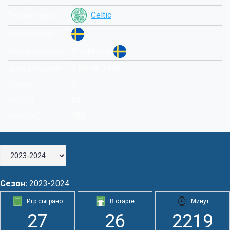
Celtic
Текущий клуб
Гражданство
Stockholm
Место рождения
1 июня, 1995
Дата рождения
31
Возраст
83
Вес (кг)
185
Рост (см)
Сезон:
2023-2024
Игр сыграно
В старте
Минут
27
26
2219