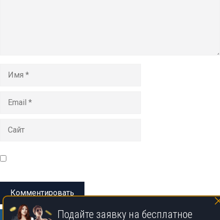
Имя
Email
Сайт
Сохранить моё имя, email и адрес сайта в этом браузере
для последующих моих комментариев.
Подайте заявку на бесплатное